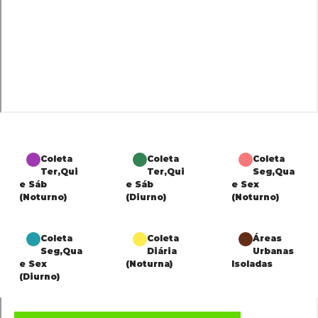
Coleta
Coleta
Coleta
Ter,Qui
Ter,Qui
Seg,Qua
e Sáb
e Sáb
e Sex
(Noturno)
(Diurno)
(Noturno)
Coleta
Coleta
Áreas
Seg,Qua
Diária
Urbanas
e Sex
(Noturna)
Isoladas
(Diurno)