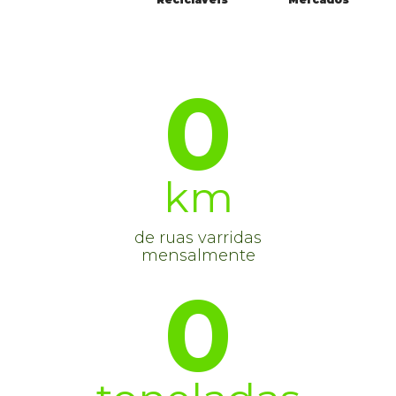
0
km
de ruas varridas
mensalmente
0