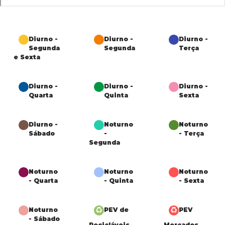
Diurno -
Diurno -
Diurno -
Segunda
Segunda
Terça
e Sexta
Diurno -
Diurno -
Diurno -
Quarta
Quinta
Sexta
Diurno -
Noturno
Noturno
Sábado
-
- Terça
Segunda
Noturno
Noturno
Noturno
- Quarta
- Quinta
- Sexta
Noturno
PEV de
PEV
- Sábado
Recicláveis
Mercados