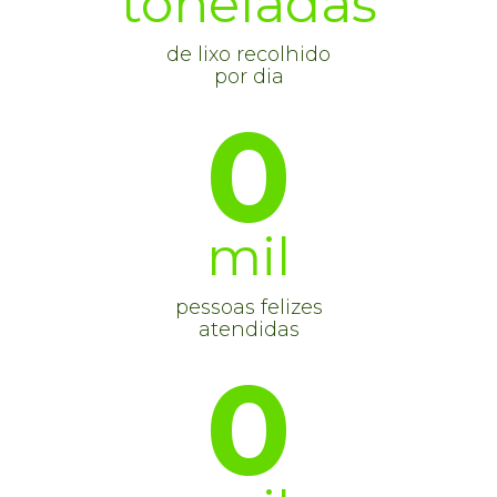
toneladas
de lixo recolhido
por dia
0
mil
pessoas felizes
atendidas
0