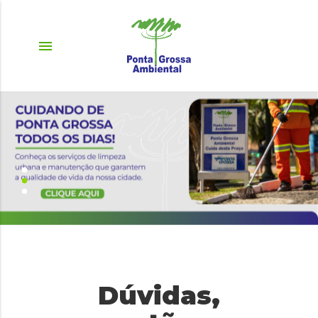
menu
Dúvidas,