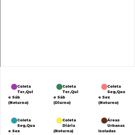
Coleta
Coleta
Coleta
Ter,Qui
Ter,Qui
Seg,Qua
e Sáb
e Sáb
e Sex
(Noturno)
(Diurno)
(Noturno)
Coleta
Coleta
Áreas
Seg,Qua
Diária
Urbanas
e Sex
(Noturna)
Isoladas