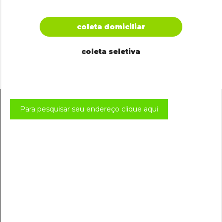
coleta domiciliar
coleta seletiva
Para pesquisar seu endereço clique aqui