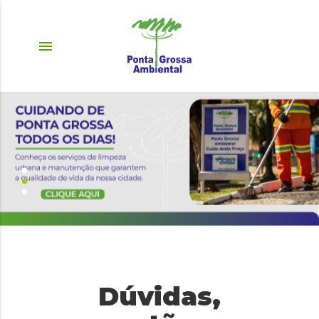
menu
Dúvidas,