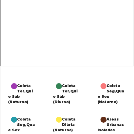
Coleta
Coleta
Coleta
Ter,Qui
Ter,Qui
Seg,Qua
e Sáb
e Sáb
e Sex
(Noturno)
(Diurno)
(Noturno)
Coleta
Coleta
Áreas
Seg,Qua
Diária
Urbanas
e Sex
(Noturna)
Isoladas