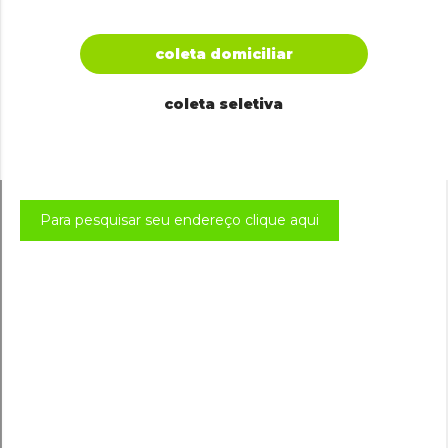
coleta domiciliar
coleta seletiva
Para pesquisar seu endereço clique aqui