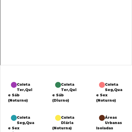
Coleta
Coleta
Coleta
Ter,Qui
Ter,Qui
Seg,Qua
e Sáb
e Sáb
e Sex
(Noturno)
(Diurno)
(Noturno)
Coleta
Coleta
Áreas
Seg,Qua
Diária
Urbanas
e Sex
(Noturna)
Isoladas