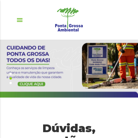
menu
Dúvidas,