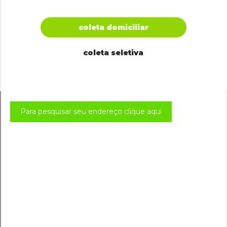
coleta domiciliar
coleta seletiva
Para pesquisar seu endereço clique aqui