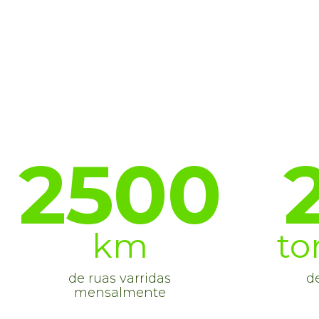
2500
km
to
de ruas varridas
de
mensalmente