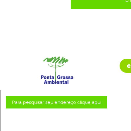
En
c
Para pesquisar seu endereço clique aqui