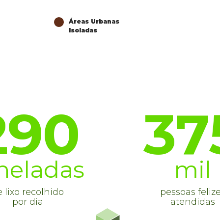
Áreas Urbanas
Isoladas
290
37
neladas
mil
 lixo recolhido
pessoas feliz
por dia
atendidas