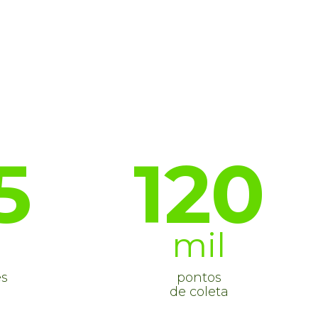
5
120
mil
es
pontos
de coleta