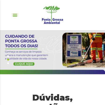
menu
Dúvidas,