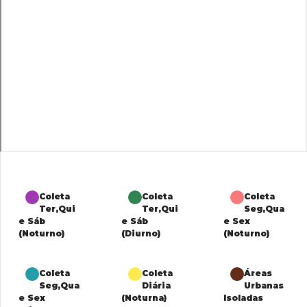
Coleta
Coleta
Coleta
Ter,Qui
Ter,Qui
Seg,Qua
e Sáb
e Sáb
e Sex
(Noturno)
(Diurno)
(Noturno)
Coleta
Coleta
Áreas
Seg,Qua
Diária
Urbanas
e Sex
(Noturna)
Isoladas