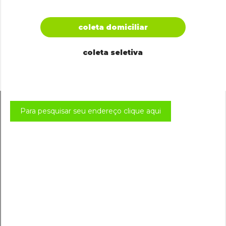
coleta domiciliar
coleta seletiva
Para pesquisar seu endereço clique aqui