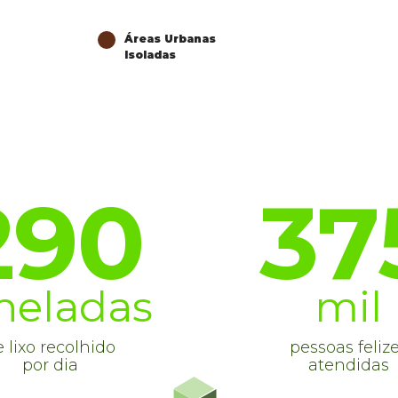
Áreas Urbanas
Isoladas
290
37
neladas
mil
 lixo recolhido
pessoas feliz
por dia
atendidas