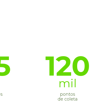
5
120
mil
es
pontos
de coleta