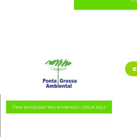
En
c
Para pesquisar seu endereço clique aqui