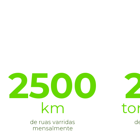
2500
km
to
de ruas varridas
de
mensalmente