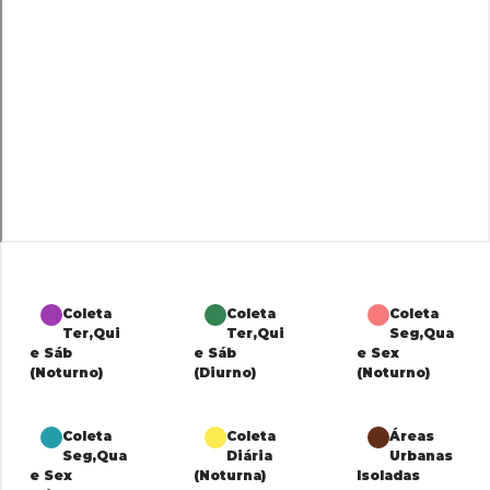
Coleta
Coleta
Coleta
Ter,Qui
Ter,Qui
Seg,Qua
e Sáb
e Sáb
e Sex
(Noturno)
(Diurno)
(Noturno)
Coleta
Coleta
Áreas
Seg,Qua
Diária
Urbanas
e Sex
(Noturna)
Isoladas