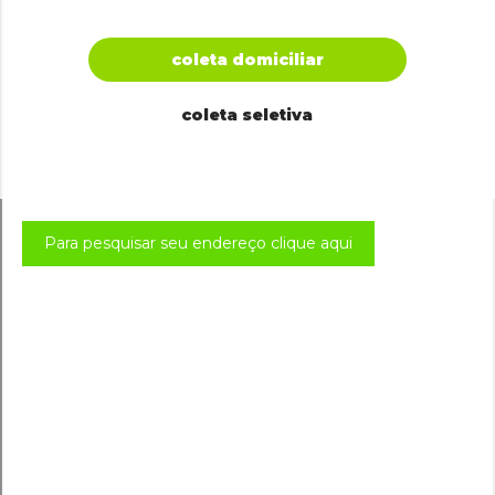
coleta domiciliar
coleta seletiva
Para pesquisar seu endereço clique aqui