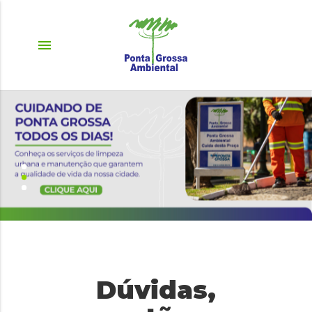
menu
Dúvidas,