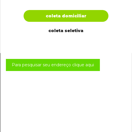
coleta domiciliar
coleta seletiva
Para pesquisar seu endereço clique aqui