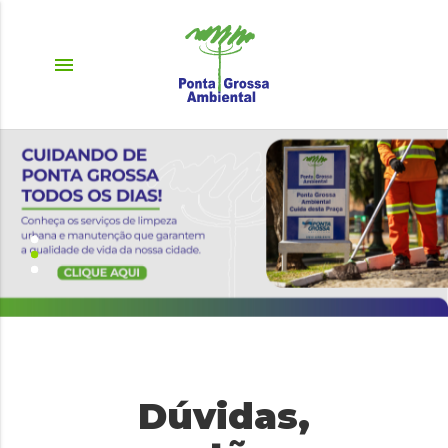
menu
Dúvidas,