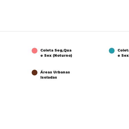
Coleta Seg,Qua
Colet
e Sex (Noturno)
e Sex
Áreas Urbanas
Isoladas