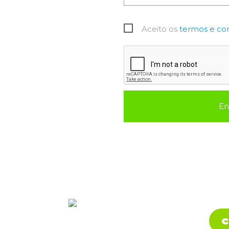
Aceito os
termos e co
En
c