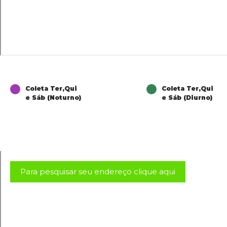
Coleta Ter,Qui
Coleta Ter,Qui
e Sáb (Noturno)
e Sáb (Diurno)
Para pesquisar seu endereço clique aqui