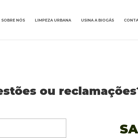
SOBRE NÓS
LIMPEZA URBANA
USINA A BIOGÁS
CONT
estões ou reclamações
SA