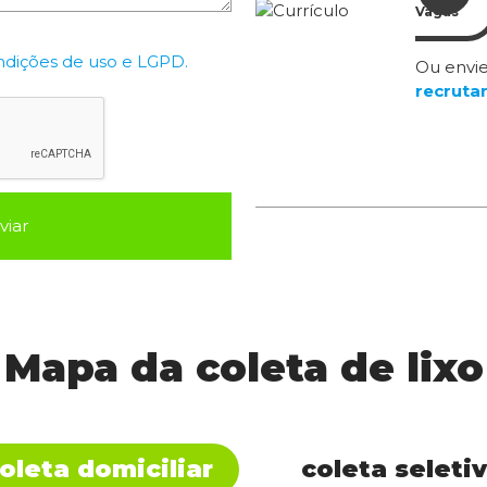
Vagas
ndições de uso e LGPD.
Ou envie
recruta
viar
Mapa da coleta de lixo
oleta domiciliar
coleta seleti