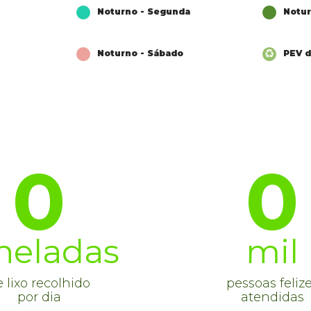
Noturno - Segunda
Notur
Noturno - Sábado
PEV d
0
0
neladas
mil
 lixo recolhido
pessoas feliz
por dia
atendidas