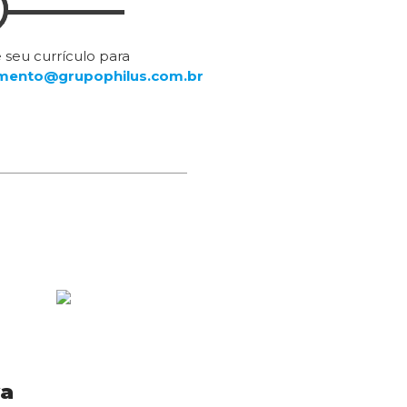
 seu currículo para
mento@grupophilus.com.br
va