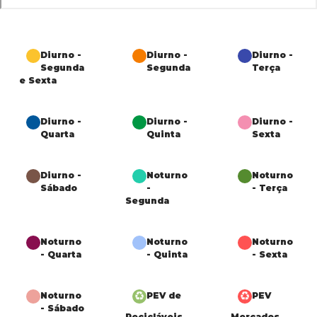
Diurno -
Diurno -
Diurno -
Segunda
Segunda
Terça
e Sexta
Diurno -
Diurno -
Diurno -
Quarta
Quinta
Sexta
Diurno -
Noturno
Noturno
Sábado
-
- Terça
Segunda
Noturno
Noturno
Noturno
- Quarta
- Quinta
- Sexta
Noturno
PEV de
PEV
- Sábado
Recicláveis
Mercados