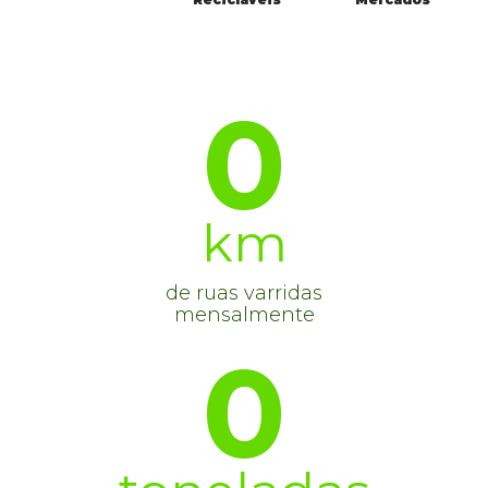
0
km
de ruas varridas
mensalmente
0