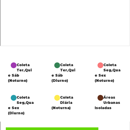
Coleta
Coleta
Coleta
Ter,Qui
Ter,Qui
Seg,Qua
e Sáb
e Sáb
e Sex
(Noturno)
(Diurno)
(Noturno)
Coleta
Coleta
Áreas
Seg,Qua
Diária
Urbanas
e Sex
(Noturna)
Isoladas
(Diurno)