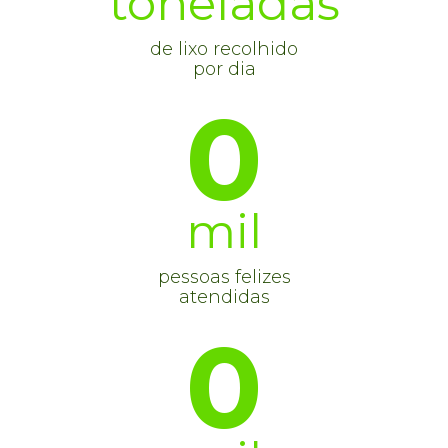
toneladas
de lixo recolhido
por dia
0
mil
pessoas felizes
atendidas
0