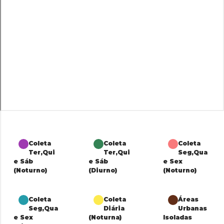
Coleta
Coleta
Coleta
Ter,Qui
Ter,Qui
Seg,Qua
e Sáb
e Sáb
e Sex
(Noturno)
(Diurno)
(Noturno)
Coleta
Coleta
Áreas
Seg,Qua
Diária
Urbanas
e Sex
(Noturna)
Isoladas