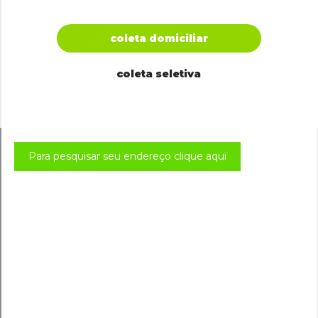
coleta domiciliar
coleta seletiva
Para pesquisar seu endereço clique aqui