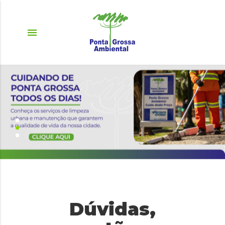
menu
Dúvidas,