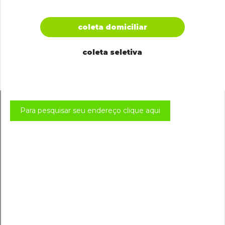
coleta domiciliar
coleta seletiva
Para pesquisar seu endereço clique aqui