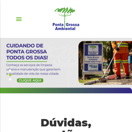
menu
Dúvidas,