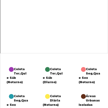
Coleta
Coleta
Coleta
Ter,Qui
Ter,Qui
Seg,Qua
e Sáb
e Sáb
e Sex
(Noturno)
(Diurno)
(Noturno)
Coleta
Coleta
Áreas
Seg,Qua
Diária
Urbanas
e Sex
(Noturna)
Isoladas