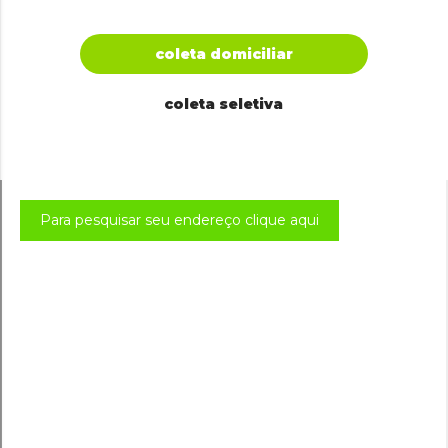
coleta domiciliar
coleta seletiva
Para pesquisar seu endereço clique aqui