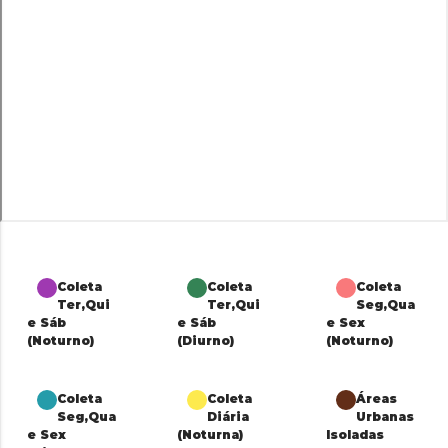
Coleta
Coleta
Coleta
Ter,Qui
Ter,Qui
Seg,Qua
e Sáb
e Sáb
e Sex
(Noturno)
(Diurno)
(Noturno)
Coleta
Coleta
Áreas
Seg,Qua
Diária
Urbanas
e Sex
(Noturna)
Isoladas