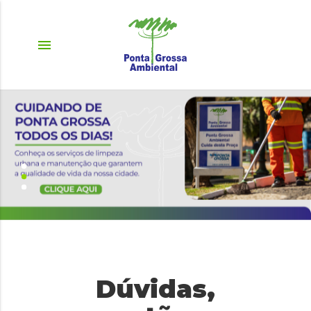
menu
Dúvidas,