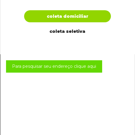
coleta domiciliar
coleta seletiva
Para pesquisar seu endereço clique aqui