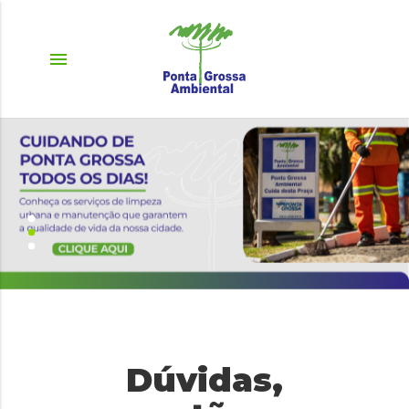
menu
Dúvidas,