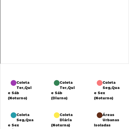
Coleta
Coleta
Coleta
Ter,Qui
Ter,Qui
Seg,Qua
e Sáb
e Sáb
e Sex
(Noturno)
(Diurno)
(Noturno)
Coleta
Coleta
Áreas
Seg,Qua
Diária
Urbanas
e Sex
(Noturna)
Isoladas