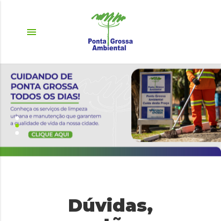
menu
Dúvidas,