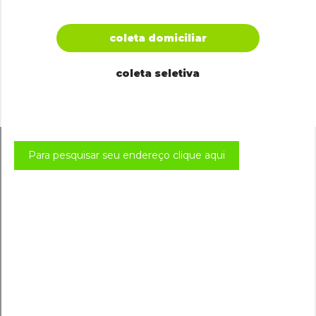
coleta domiciliar
coleta seletiva
Para pesquisar seu endereço clique aqui