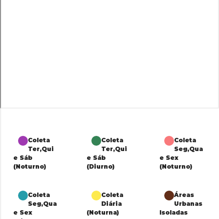
Coleta
Coleta
Coleta
Ter,Qui
Ter,Qui
Seg,Qua
e Sáb
e Sáb
e Sex
(Noturno)
(Diurno)
(Noturno)
Coleta
Coleta
Áreas
Seg,Qua
Diária
Urbanas
e Sex
(Noturna)
Isoladas